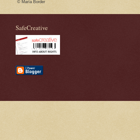
© María Border
SafeCreative